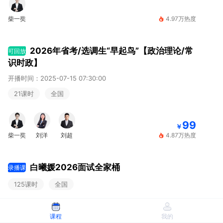
柴一奘
4.97万热度
2026年省考/选调生“早起鸟”【政治理论/常
可回放
识时政】
开播时间：2025-07-15 07:30:00
21课时
全国
99
￥
柴一奘
刘洋
刘超
4.87万热度
白曦媛2026面试全家桶
录播课
125课时
全国
599
课程
我的
￥