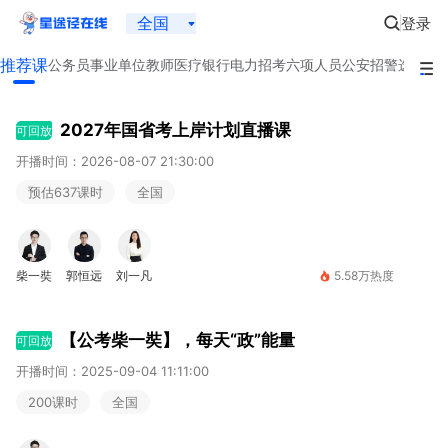
全国
登录
推荐课
公务员
事业单位
教师
医疗
银行
电力招考
六项人员
公安招警
选调生
2027年国省考上岸计划直播课
可回放
开播时间：2026-08-07 21:30:00
预估637课时
全国
柴一奘
郭恒远
刘一凡
5.58万热度
【公考柴一奘】，每天“政”能量
可回放
开播时间：2025-09-04 11:11:00
200课时
全国