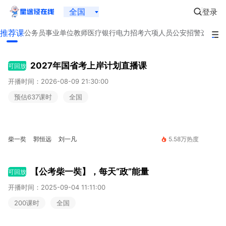
全国
登录
推荐课
公务员
事业单位
教师
医疗
银行
电力招考
六项人员
公安招警
选调生
2027年国省考上岸计划直播课
可回放
开播时间：2026-08-09 21:30:00
预估637课时
全国
柴一奘
郭恒远
刘一凡
5.58万热度
【公考柴一奘】，每天“政”能量
可回放
开播时间：2025-09-04 11:11:00
200课时
全国