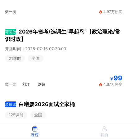
柴一奘
4.97万热度
2026年省考/选调生“早起鸟”【政治理论/常
可回放
识时政】
开播时间：2025-07-15 07:30:00
21课时
全国
99
￥
柴一奘
刘洋
刘超
4.87万热度
白曦媛2026面试全家桶
录播课
125课时
全国
599
课程
我的
￥