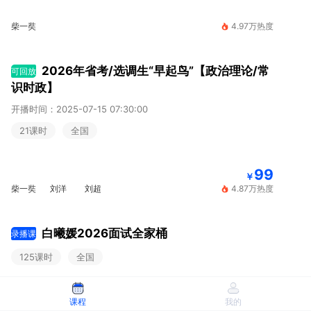
柴一奘
4.97万热度
2026年省考/选调生“早起鸟”【政治理论/常
可回放
识时政】
开播时间：2025-07-15 07:30:00
21课时
全国
99
￥
柴一奘
刘洋
刘超
4.87万热度
白曦媛2026面试全家桶
录播课
125课时
全国
599
课程
我的
￥