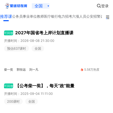
全国
登录
推荐课
公务员
事业单位
教师
医疗
银行
电力招考
六项人员
公安招警
选调生
2027年国省考上岸计划直播课
可回放
开播时间：2026-08-08 21:30:00
预估637课时
全国
柴一奘
郭恒远
刘一凡
5.58万热度
【公考柴一奘】，每天“政”能量
可回放
开播时间：2025-09-04 11:11:00
200课时
全国