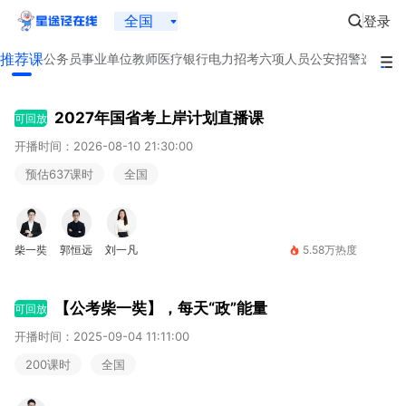
全国
登录
推荐课
公务员
事业单位
教师
医疗
银行
电力招考
六项人员
公安招警
选调生
2027年国省考上岸计划直播课
可回放
开播时间：2026-08-10 21:30:00
预估637课时
全国
柴一奘
郭恒远
刘一凡
5.58万热度
【公考柴一奘】，每天“政”能量
可回放
开播时间：2025-09-04 11:11:00
200课时
全国