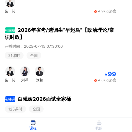
柴一奘
4.97万热度
2026年省考/选调生“早起鸟”【政治理论/常
可回放
识时政】
开播时间：2025-07-15 07:30:00
21课时
全国
99
￥
柴一奘
刘洋
刘超
4.87万热度
白曦媛2026面试全家桶
录播课
125课时
全国
599
课程
我的
￥